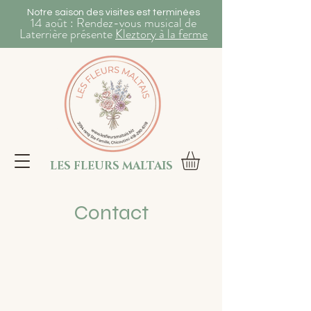
Notre saison des visites est terminées
14 août : Rendez-vous musical de
Laterrière présente
Kleztory à la ferme
LES FLEURS MALTAIS
Contact