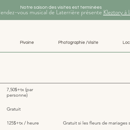
Notre saison des visites est terminées
Rendez-vous musical de Laterrière présente
Kleztory à 
Pivoine
Photographie /Visite
Loc
7,50$+tx (par
personne)
Gratuit
125$+tx / heure
Gratuit si les fleurs de mariage