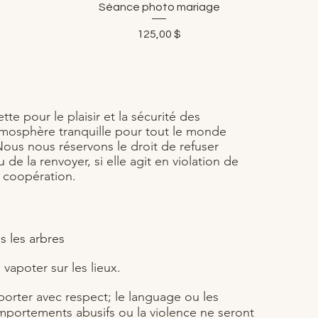
Séance photo mariage
Aperçu rapide
Prix
125,00 $
te pour le plaisir et la sécurité des
 atmosphère tranquille pour tout le monde
. Nous nous réservons le droit de refuser
 de la renvoyer, si elle agit en violation de
e coopération.
s les arbres
 vapoter sur les lieux.
porter avec respect; le language ou les
portements abusifs ou la violence ne seront