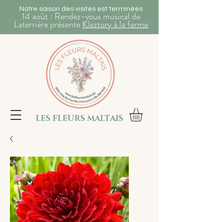
Notre saison des visites est terminées
14 août : Rendez-vous musical de
Laterrière présente
Kleztory à la ferme
LES FLEURS MALTAIS