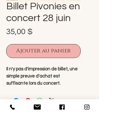
Billet Pivonies en
concert 28 juin
Prix
35,00 $
Ajouter au panier
Il n'y pas d'impression de billet, une
simple preuve d'achat est
suffisante lors du concert.
Le concert se déroulera dans les
champs de pivoines (si la
température le permet) et à
l'intérieur de la grange à partir de
15:00