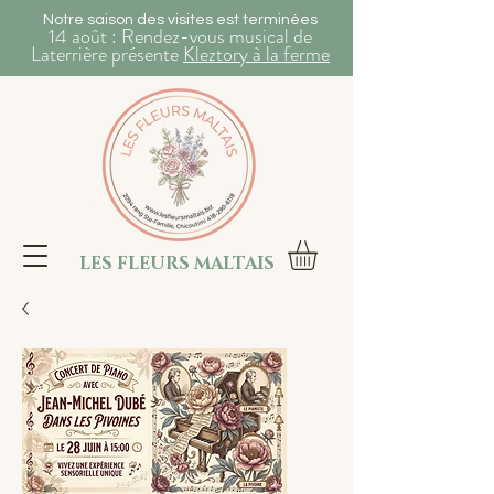
Notre saison des visites est terminées
14 août : Rendez-vous musical de
Laterrière présente
Kleztory à la ferme
LES FLEURS MALTAIS