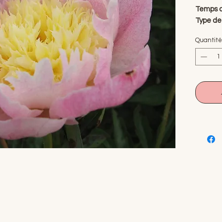
Temps d
Type de 
Hybride
Quantité
Grosseur
Les pivo
colori, 
en canet
blanc.