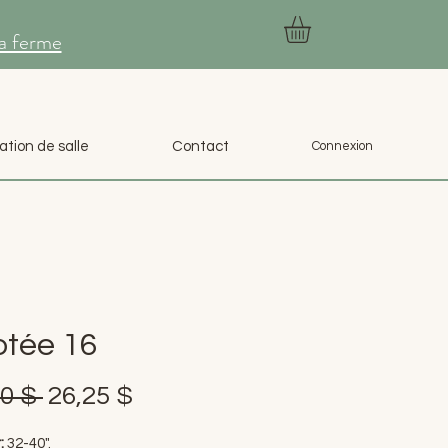
la ferme
ation de salle
Contact
Connexion
otée 16
Prix
Prix
0 $ 
26,25 $
original
promotionnel
:
32-40".