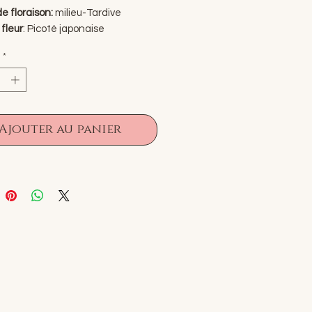
e floraison:
milieu-Tardive
fleur
: Picoté japonaise
ur
: Maltais
*
 de la division
: 5-7 yeux
ines picotées sont un type de
qui nous rappelle un peu la peinture
te, un souffle rose sur un fond
Ajouter au panier