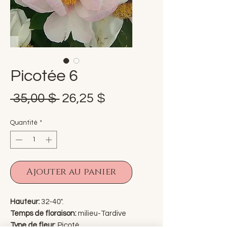
Picotée 6
Prix
Prix
 35,00 $ 
26,25 $
original
promotionnel
Quantité
*
Ajouter au panier
Hauteur:
32-40".
Temps de floraison:
milieu-Tardive
Type de fleur
: Picoté