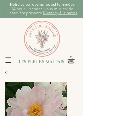
Notre saison des visites est terminées
14 août : Rendez-vous musical de
Laterrière présente
Kleztory à la ferme
LES FLEURS MALTAIS