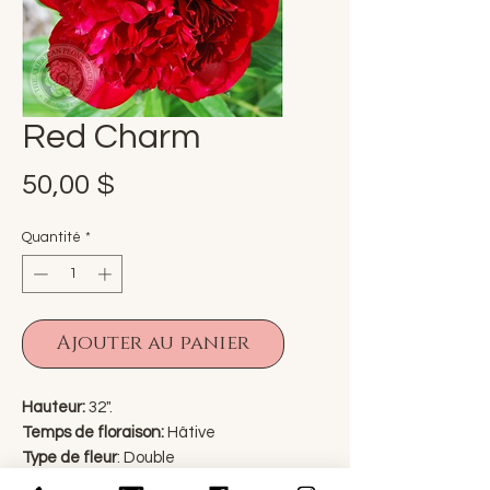
Red Charm
Prix
50,00 $
Quantité
*
Ajouter au panier
Hauteur:
32".
Temps de floraison:
Hâtive
Type de fleur
: Double
Hybrideur
: Glasscock 1944