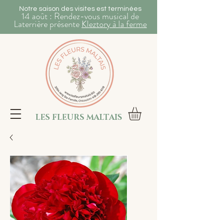
Notre saison des visites est terminées
14 août : Rendez-vous musical de
Laterrière présente
Kleztory à la ferme
LES FLEURS MALTAIS