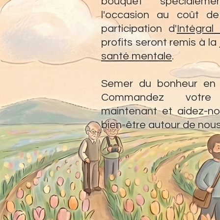
bouquet spécialem
l'occasion au coût d
participation d'
Intégral
profits seront remis à la
santé mentale
.
Semer du bonheur en o
Commandez votre
maintenant et aidez-nou
bien-être autour de nous