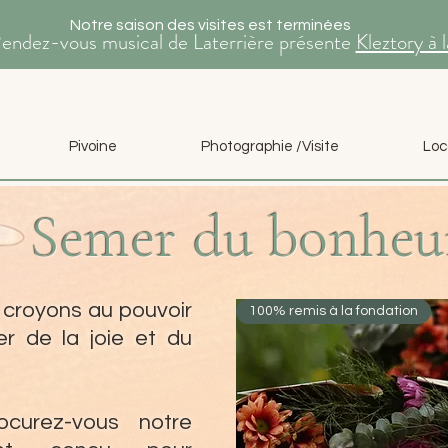
Notre saison des visites est terminées
Rendez-vous musical de Laterrière présente
Kleztory à 
Pivoine
Photographie /Visite
Loc
Semer du bonheur
s croyons au pouvoir
100% remis à la fondation
er de la joie et du
ocurez-vous notre