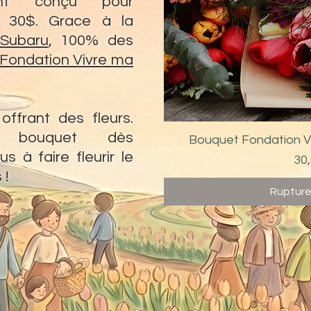
ent conçu pour
e 30$. Grace à la
 Subaru
, 100% des
Fondation Vivre ma
ffrant des fleurs.
 bouquet dès
Bouquet Fondation V
Aperç
s à faire fleurir le
Pri
30
 !
Rupture